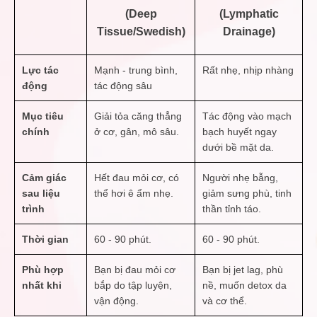
(Deep
(Lymphatic
Tissue/Swedish)
Drainage)
Lực tác
Mạnh - trung bình,
Rất nhẹ, nhịp nhàng
động
tác động sâu
Mục tiêu
Giải tỏa căng thẳng
Tác động vào mạch
chính
ở cơ, gân, mô sâu.
bạch huyết ngay
dưới bề mặt da.
Cảm giác
Hết đau mỏi cơ, có
Người nhẹ bẫng,
sau liệu
thể hơi ê ẩm nhẹ.
giảm sưng phù, tinh
trình
thần tỉnh táo.
Thời gian
60 - 90 phút.
60 - 90 phút.
Phù hợp
Bạn bị đau mỏi cơ
Bạn bị jet lag, phù
nhất khi
bắp do tập luyện,
nề, muốn detox da
vận động.
và cơ thể.