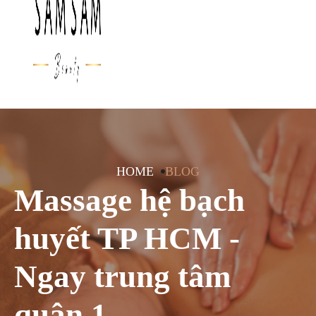
HOME
BLOG
Massage hệ bạch
huyết TP HCM -
Ngay trung tâm
quận 1