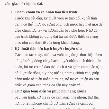
cảm giác dễ chịu lâu dài.
Thăm khám và cá nhân hóa liệu trình
Trước khi bắt đầu, kỹ thuật viên sẽ trao đổi kỹ về tình
trạng cơ thể, mức độ sưng phù, tích nước hay mệt mỏi để
điều chỉnh lực tay và hướng dẫn lưu phù hợp. Nhờ đó,
liệu trình không áp dụng đại trà mà được thiết kế riêng
theo nhu cầu thực tế của từng khách hàng.
Kỹ thuật dẫn lưu bạch huyết chuyên sâu
Các thao tác xoay, nhấn và vuốt nhẹ được thực hiện theo
đúng hướng dòng chảy bạch huyết nhằm kích thích tuần
hoàn, hỗ trợ cơ thể đào thải dịch ứ và giảm cảm giác nặng
nề. Lực tác động tuy nhẹ nhàng nhưng chính xác, giúp
đánh thức hệ tuần hoàn dưới da, hỗ trợ cải thiện độ săn
chắc và giảm tình trạng da sần hay chảy xệ.
Thư giãn toàn diện và phục hồi năng lượng
Sau liệu trình, cơ thể sẽ có cảm giác nhẹ nhõm, thư thái
hơn rõ rệt. Không chỉ hỗ trợ giảm sưng và căng cơ,