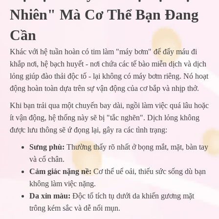
Nhiên" Mà Cơ Thể Bạn Đang
Cần
Khác với hệ tuần hoàn có tim làm "máy bơm" để đẩy máu đi
khắp nơi, hệ bạch huyết - nơi chứa các tế bào miễn dịch và dịch
lỏng giúp đào thải độc tố - lại không có máy bơm riêng. Nó hoạt
động hoàn toàn dựa trên sự vận động của cơ bắp và nhịp thở.
Khi bạn trải qua một chuyến bay dài, ngồi làm việc quá lâu hoặc
ít vận động, hệ thống này sẽ bị "tắc nghẽn". Dịch lỏng không
được lưu thông sẽ ứ đọng lại, gây ra các tình trạng:
Sưng phù:
Thường thấy rõ nhất ở bọng mắt, mặt, bàn tay
và cổ chân.
Cảm giác nặng nề:
Cơ thể uể oải, thiếu sức sống dù bạn
không làm việc nặng.
Da xỉn màu:
Độc tố tích tụ dưới da khiến gương mặt
trông kém sắc và dễ nổi mụn.