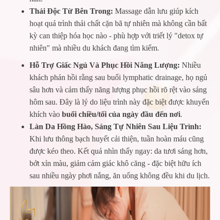
Thải Độc Từ Bên Trong:
Massage dẫn lưu giúp kích
hoạt quá trình thải chất cặn bã tự nhiên mà không cần bất
kỳ can thiệp hóa học nào - phù hợp với triết lý "detox tự
nhiên" mà nhiều du khách đang tìm kiếm.
Hỗ Trợ Giấc Ngủ Và Phục Hồi Năng Lượng:
Nhiều
khách phản hồi rằng sau buổi lymphatic drainage, họ ngủ
sâu hơn và cảm thấy năng lượng phục hồi rõ rệt vào sáng
hôm sau. Đây là lý do liệu trình này đặc biệt được khuyến
khích vào
buổi chiều/tối của ngày đầu đến nơi
.
Làn Da Hồng Hào, Sáng Tự Nhiên Sau Liệu Trình:
Khi lưu thông bạch huyết cải thiện, tuần hoàn máu cũng
được kéo theo. Kết quả nhìn thấy ngay: da tươi sáng hơn,
bớt xỉn màu, giảm cảm giác khô căng - đặc biệt hữu ích
sau nhiều ngày phơi nắng, ăn uống không đều khi du lịch.