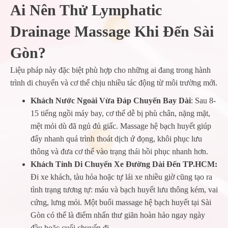
Ai Nên Thử Lymphatic
Drainage Massage Khi Đến Sài
Gòn?
Liệu pháp này đặc biệt phù hợp cho những ai đang trong hành
trình di chuyển và cơ thể chịu nhiều tác động từ môi trường mới.
Khách Nước Ngoài Vừa Đáp Chuyến Bay Dài
: Sau 8-
15 tiếng ngồi máy bay, cơ thể dễ bị phù chân, nặng mặt,
mệt mỏi dù đã ngủ đủ giấc. Massage hệ bạch huyết giúp
đẩy nhanh quá trình thoát dịch ứ đọng, khôi phục lưu
thông và đưa cơ thể vào trạng thái hồi phục nhanh hơn.
Khách Tỉnh Di Chuyển Xe Đường Dài Đến TP.HCM:
Đi xe khách, tàu hỏa hoặc tự lái xe nhiều giờ cũng tạo ra
tình trạng tương tự: máu và bạch huyết lưu thông kém, vai
cứng, lưng mỏi. Một buổi massage hệ bạch huyết tại Sài
Gòn có thể là điểm nhấn thư giãn hoàn hảo ngay ngày
đầu hoặc cuối chuyến đi.