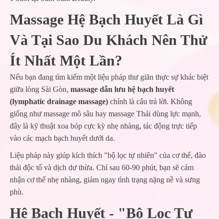
Massage Hệ Bạch Huyết Là Gì
Và Tại Sao Du Khách Nên Thử
Ít Nhất Một Lần?
Nếu bạn đang tìm kiếm một liệu pháp thư giãn thực sự khác biệt
giữa lòng Sài Gòn,
massage dẫn lưu hệ bạch huyết
(lymphatic drainage massage)
chính là câu trả lời. Không
giống như massage mô sâu hay massage Thái dùng lực mạnh,
đây là kỹ thuật xoa bóp cực kỳ nhẹ nhàng, tác động trực tiếp
vào các mạch bạch huyết dưới da.
Liệu pháp này giúp kích thích "bộ lọc tự nhiên" của cơ thể, đào
thải độc tố và dịch dư thừa. Chỉ sau 60-90 phút, bạn sẽ cảm
nhận cơ thể nhẹ nhàng, giảm ngay tình trạng nặng nề và sưng
phù.
Hệ Bạch Huyết - "Bộ Lọc Tự