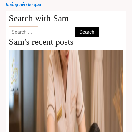
không nên bỏ qua
Search with Sam
Search
for:
Sam's recent posts