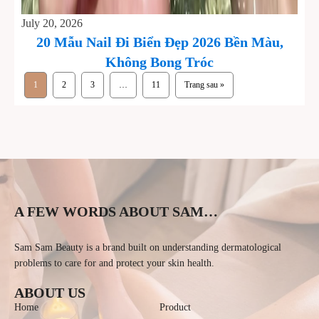
July 20, 2026
20 Mẫu Nail Đi Biển Đẹp 2026 Bền Màu,
Không Bong Tróc
1
2
3
…
11
Trang sau »
A FEW WORDS ABOUT SAM…
Sam Sam Beauty is a brand built on understanding dermatological
problems to care for and protect your skin health.
ABOUT US
Home
Product