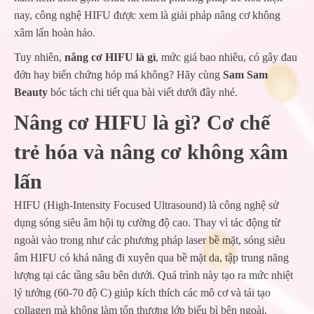
nay, công nghệ HIFU được xem là giải pháp nâng cơ không
xâm lấn hoàn hảo.
Tuy nhiên,
nâng cơ HIFU là gì
, mức giá bao nhiêu, có gây đau
đớn hay biến chứng hóp má không? Hãy cùng
Sam Sam
Beauty
bóc tách chi tiết qua bài viết dưới đây nhé.
Nâng cơ HIFU là gì? Cơ chế
trẻ hóa và nâng cơ không xâm
lấn
HIFU (High-Intensity Focused Ultrasound) là công nghệ sử
dụng sóng siêu âm hội tụ cường độ cao. Thay vì tác động từ
ngoài vào trong như các phương pháp laser bề mặt, sóng siêu
âm HIFU có khả năng đi xuyên qua bề mặt da, tập trung năng
lượng tại các tầng sâu bên dưới. Quá trình này tạo ra mức nhiệt
lý tưởng (60-70 độ C) giúp kích thích các mô cơ và tái tạo
collagen mà không làm tổn thương lớp biểu bì bên ngoài.