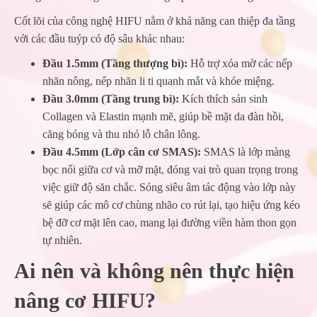
Cốt lõi của công nghệ HIFU nằm ở khả năng can thiệp đa tầng
với các đầu tuýp có độ sâu khác nhau:
Đầu 1.5mm (Tầng thượng bì):
Hỗ trợ xóa mờ các nếp
nhăn nông, nếp nhăn li ti quanh mắt và khóe miệng.
Đầu 3.0mm (Tầng trung bì):
Kích thích sản sinh
Collagen và Elastin mạnh mẽ, giúp bề mặt da đàn hồi,
căng bóng và thu nhỏ lỗ chân lông.
Đầu 4.5mm (Lớp cân cơ SMAS):
SMAS là lớp màng
bọc nối giữa cơ và mỡ mặt, đóng vai trò quan trọng trong
việc giữ độ săn chắc. Sóng siêu âm tác động vào lớp này
sẽ giúp các mô cơ chùng nhão co rút lại, tạo hiệu ứng kéo
bệ đỡ cơ mặt lên cao, mang lại đường viền hàm thon gọn
tự nhiên.
Ai nên và không nên thực hiện
nâng cơ HIFU?