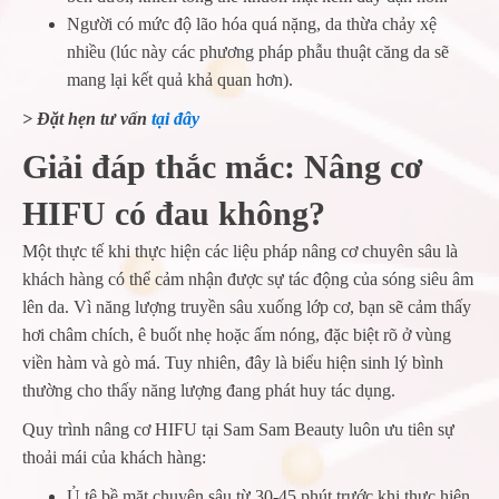
Người có mức độ lão hóa quá nặng, da thừa chảy xệ
nhiều (lúc này các phương pháp phẫu thuật căng da sẽ
mang lại kết quả khả quan hơn).
> Đặt hẹn tư vấn
tại đây
Giải đáp thắc mắc: Nâng cơ
HIFU có đau không?
Một thực tế khi thực hiện các liệu pháp nâng cơ chuyên sâu là
khách hàng có thể cảm nhận được sự tác động của sóng siêu âm
lên da. Vì năng lượng truyền sâu xuống lớp cơ, bạn sẽ cảm thấy
hơi châm chích, ê buốt nhẹ hoặc ấm nóng, đặc biệt rõ ở vùng
viền hàm và gò má. Tuy nhiên, đây là biểu hiện sinh lý bình
thường cho thấy năng lượng đang phát huy tác dụng.
Quy trình nâng cơ HIFU tại Sam Sam Beauty luôn ưu tiên sự
thoải mái của khách hàng:
Ủ tê bề mặt chuyên sâu từ 30-45 phút trước khi thực hiện.