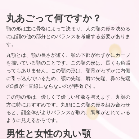
丸あごって何ですか？
顎の形は主に骨格によって決まり、人の顎の形を決める
には顔の他の部分とのバランスを考慮する必要がありま
す。
丸顎とは、顎の長さが短く、顎の下部がわずかにカーブ
を描いている顎のことです。この顎の形は、長くも角張
ってもありません。この顎の形は、顎骨がわずかに内側
に引っ込んでいるため、顎の先端、唇の先端、鼻の先端
の3点が一直線にならないのが特徴です。
この顎の形は、優しくて優しい印象を与えます。丸顔の
方に特におすすめです。丸顔にこの顎の形を組み合わせ
ると、顔全体がよりバランスが取れ、調和がとれている
ように見えるからです。
男性と女性の丸い顎