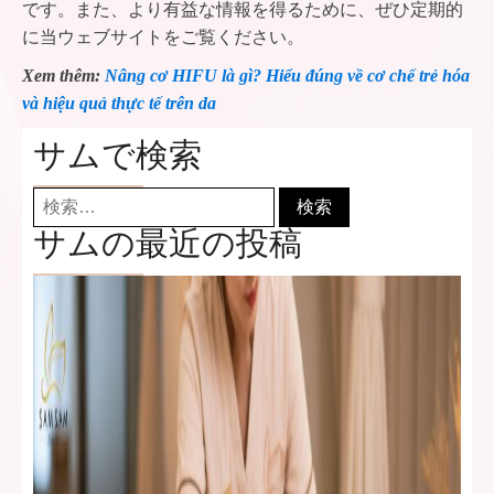
です。また、より有益な情報を得るために、ぜひ定期的
に当ウェブサイトをご覧ください。
Xem thêm:
Nâng cơ HIFU là gì? Hiểu đúng về cơ chế trẻ hóa
và hiệu quả thực tế trên da
サムで検索
検
索:
サムの最近の投稿