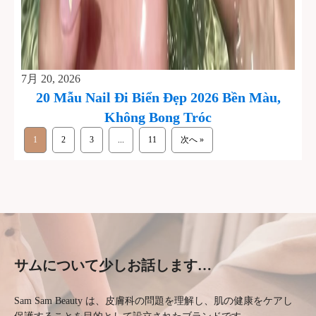
7月 20, 2026
20 Mẫu Nail Đi Biển Đẹp 2026 Bền Màu,
Không Bong Tróc
1
2
3
...
11
次へ »
サムについて少しお話します…
Sam Sam Beauty は、皮膚科の問題を理解し、肌の健康をケアし