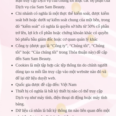
Bạn truy cập Dịch vụ của chúng tôi hoặc các bộ phận của
Dịch vụ của Sam Sam Beauty.
Chi nhánh có nghĩa là một thực thể kiểm soát, được kiểm
soát bởi hoặc dưới sự kiểm soát chung của một bên, trong
đó “kiểm soát” có nghĩa là quyền sở hữu từ 50% cổ phần
trở lên, lợi ích cổ phần hoặc chứng khoán khác có quyền
bỏ phiếu bầu giám đốc hoặc cơ quan quản lý khác
Công ty (được gọi là “Công ty”, “Chúng tôi”, “Chúng
tôi” hoặc “Của chúng tôi” trong Thỏa thuận này) đề cập
đến Sam Sam Beauty.
Cookies là một tập hợp các tệp thông tin do chính người
dùng tạo ra mỗi lần truy cập vào một website nào đó và
để lại dữ liệu duyệt web.
Quốc gia được đề cập đến: Việt Nam
Thiết bị có nghĩa là bất kỳ thiết bị nào có thể truy cập
Dịch vụ như máy tính, điện thoại di động hoặc máy tính
bảng.
Dữ liệu cá nhân là bất kỳ thông tin nào liên quan đến một