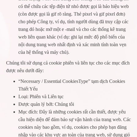
có thể chứa các tệp điện tử nhỏ được gọi là báo hiệu web
(còn được gọi là gif rõ ràng. Thẻ pixel và gif pixel đơn)
cho phép Công ty, ví dụ, tính người dùng đã truy cập các
trang đó hoặc mở một e -mail và cho các thống kê trang
web liên quan khác (ví dụ: ghi lại mức độ phổ biến của
nội dung trang web nhất định và xác minh tính toàn vẹn
của hệ thống và máy chủ).
Chúng tôi sử dụng cả cookie phiên và liên tục cho các mục đích
được nêu dưới đây:
“Necessary / Essential CookiesType” tạm dịch Cookies
Thiết Yếu
Loại: Phiên và Liên tục
Được quản lý bởi: Chúng tôi
Mục đích: Đây là những cookies rất cần thiết, được yêu
cầu hiện diện để đảm bảo sự vận hành của trang web. Các
cookies này bao gồm, ví dụ, cookies cho phép bạn đăng
nhập vào các khu vực an toàn của trang web, sử dụng giỏ