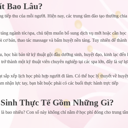
t Bao Lâu?
ng tiếp thu của mỗi người. Hiện nay, các trung tâm đào tạo thường chia
tảng ngành tóc/spa, chủ tiệm muốn bổ sung dịch vụ mới hoặc cần học
ội cơ bản, thao tác massage và bấm huyệt nền tảng. Tuy nhiên để thành
 học bài bản từ kỹ thuật gội đầu dưỡng sinh, huyệt đạo, kinh lạc đến 
ở thành một kỹ thuật viên chuyên nghiệp tại các spa lớn, đây là sự lự
t sắp xếp lịch học phù hợp người đi làm. Có thể học lý thuyết về huyệt
m nhận lực tay, bạn bắt buộc phải có các buổi thực hành trực tiếp
 Sinh Thực Tế Gồm Những Gì?
là bao nhiêu? Con số này không chỉ nằm ở học phí đóng cho trung tâ