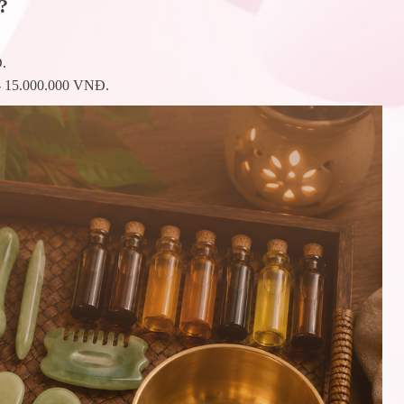
?
Đ.
 - 15.000.000 VNĐ.