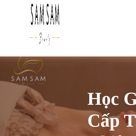
Học G
Cấp T