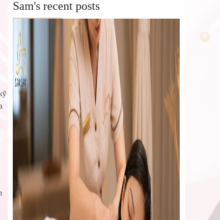
for:
Sam's recent posts
kỹ
a
m