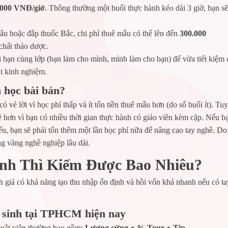
0.000 VNĐ/giờ
. Thông thường một buổi thực hành kéo dài 3 giờ, bạn sẽ
âu hoặc đắp thuốc Bắc, chi phí thuê mẫu có thể lên đến
300.000
chất thảo dược.
 bạn cùng lớp (bạn làm cho mình, mình làm cho bạn) để vừa tiết kiệm 
t kinh nghiệm.
n học bài bản?
có vẻ lời vì học phí thấp và ít tốn tiền thuê mẫu hơn (do số buổi ít). Tuy
rẻ hơn vì bạn có nhiều thời gian thực hành có giáo viên kèm cặp. Nếu b
u, bạn sẽ phải tốn thêm một lần học phí nữa để nâng cao tay nghề. Do
ng vàng nghề nghiệp lâu dài.
nh Thì Kiếm Được Bao Nhiêu?
 giá có khả năng tạo thu nhập ổn định và hồi vốn khá nhanh nếu có ta
g sinh tại TPHCM hiện nay
uật viên thường bao gồm:
Lương cứng + % Tour + Tip
.