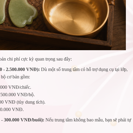
oản chi phí cực kỳ quan trọng sau đây:
0 - 2.500.000 VNĐ):
Dù một số trung tâm có hỗ trợ dụng cụ tại lớp,
t bộ cơ bản gồm:
.000 VNĐ/chiếc.
 500.000 VNĐ/bộ.
00 VNĐ (tùy dung tích).
00.000 VNĐ.
 - 300.000 VNĐ/buổi):
Nếu trung tâm không bao mẫu, bạn sẽ phải tự