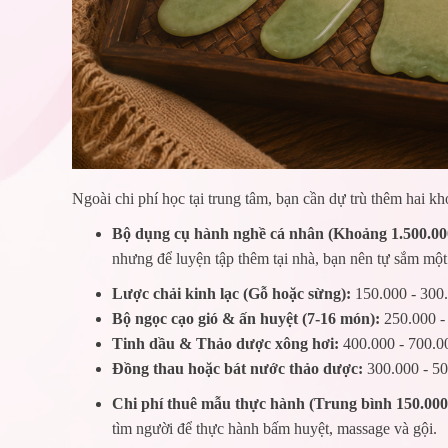
Ngoài chi phí học tại trung tâm, bạn cần dự trù thêm hai kh
Bộ dụng cụ hành nghề cá nhân (Khoảng 1.500.00
nhưng để luyện tập thêm tại nhà, bạn nên tự sắm mộ
Lược chải kinh lạc (Gỗ hoặc sừng):
150.000 - 300
Bộ ngọc cạo gió & ấn huyệt (7-16 món):
250.000 -
Tinh dầu & Thảo dược xông hơi:
400.000 - 700.0
Đồng thau hoặc bát nước thảo dược:
300.000 - 5
Chi phí thuê mẫu thực hành (Trung bình 150.000
tìm người để thực hành bấm huyệt, massage và gội.