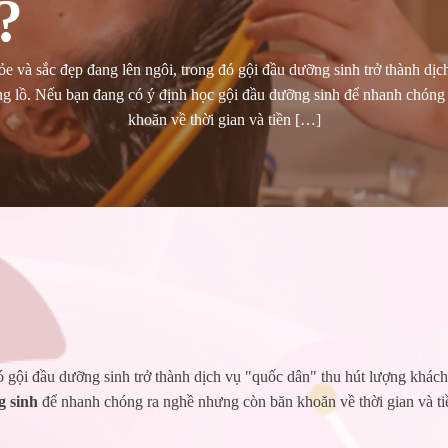
?
 và sắc đẹp đang lên ngôi, trong đó gội đầu dưỡng sinh trở thành dịc
g lồ. Nếu bạn đang có ý định học gội đầu dưỡng sinh để nhanh chóng
khoăn về thời gian và tiền […]
 gội đầu dưỡng sinh trở thành dịch vụ "quốc dân" thu hút lượng khách
g sinh
để nhanh chóng ra nghề nhưng còn băn khoăn về thời gian và ti