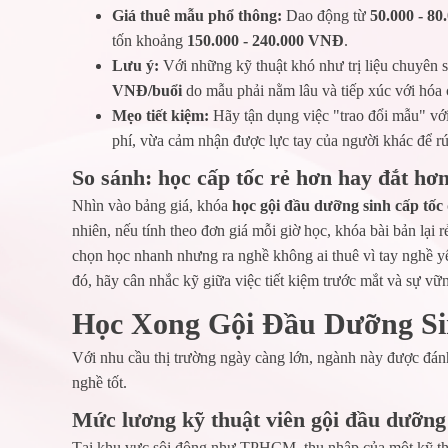
Giá thuê mẫu phổ thông:
Dao động từ
50.000 - 8
tốn khoảng
150.000 - 240.000 VNĐ
.
Lưu ý:
Với những kỹ thuật khó như trị liệu chuyên s
VNĐ/buổi
do mẫu phải nằm lâu và tiếp xúc với hóa 
Mẹo tiết kiệm:
Hãy tận dụng việc "trao đổi mẫu" với
phí, vừa cảm nhận được lực tay của người khác để rú
So sánh: học cấp tốc rẻ hơn hay đắt hơ
Nhìn vào bảng giá, khóa
học gội đầu dưỡng sinh cấp tốc
nhiên, nếu tính theo đơn giá mỗi giờ học, khóa bài bản lại 
chọn học nhanh nhưng ra nghề không ai thuê vì tay nghề yế
đó, hãy cân nhắc kỹ giữa việc tiết kiệm trước mắt và sự vữ
Học Xong Gội Đầu Dưỡng Si
Với nhu cầu thị trường ngày càng lớn, ngành này được đánh
nghề tốt.
Mức lương kỹ thuật viên gội đầu dưỡn
Tại khu vực sôi động như TPHCM, thu nhập của một kỹ th