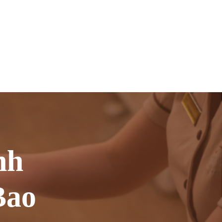
nh
Bao