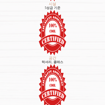
시설
5성급 기준
공간
럭셔리, 클래스