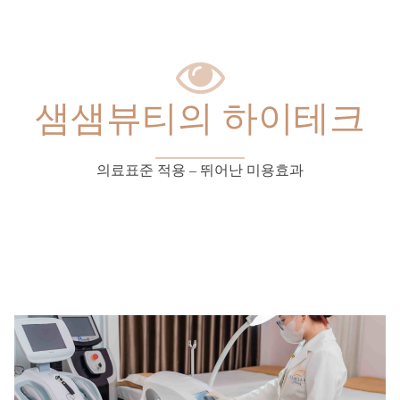
샘샘뷰티의 하이테크
의료표준 적용 – 뛰어난 미용효과