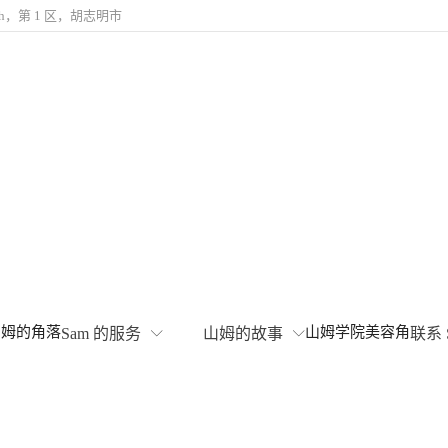
hanh，第 1 区，胡志明市
山姆的角落
山姆学院
美容角
Sam 的服务
山姆的故事
联系 