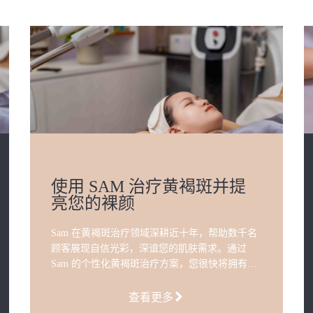
使用 SAM 治疗黄褐斑并提
亮您的裸颜
Sam 在黄褐斑治疗领域深耕近十年，帮助数千名
顾客展现自信光彩，深谙您的肌肤需求。通过
Sam 的个性化黄褐斑治疗方案，您很快将拥有光
滑无瑕的肌肤。Sam 不断改进和更新多项先进治
疗方法，包括领先的美国技术和拥有 30 多年市
查看更多
场经验的日本多层黄褐斑消退技术。