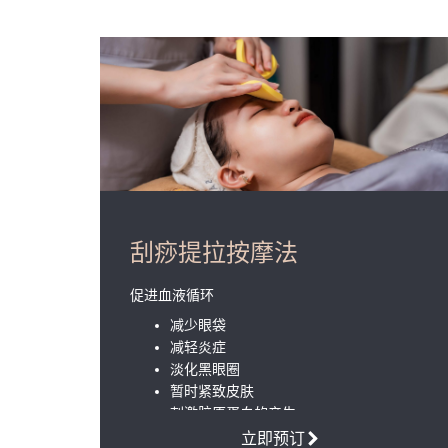
刮痧提拉按摩法
促进血液循环
减少眼袋
减轻炎症
淡化黑眼圈
暂时紧致皮肤
刺激胶原蛋白的产生
美白肌肤
立即预订