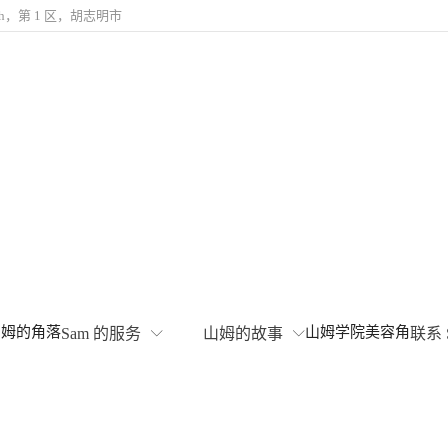
hanh，第 1 区，胡志明市
山姆的角落
山姆学院
美容角
Sam 的服务
山姆的故事
联系 