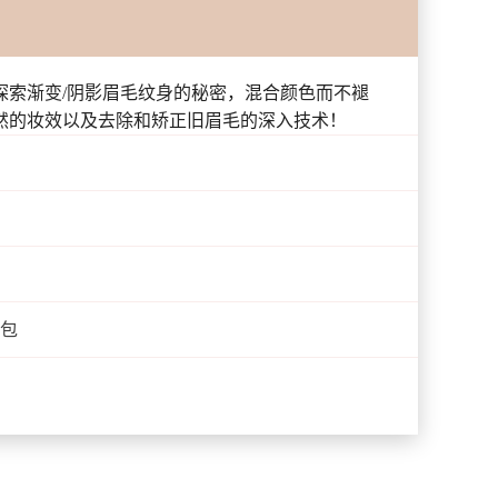
探索渐变/阴影眉毛纹身的秘密，混合颜色而不褪
然的妆效以及去除和矫正旧眉毛的深入技术！
具包